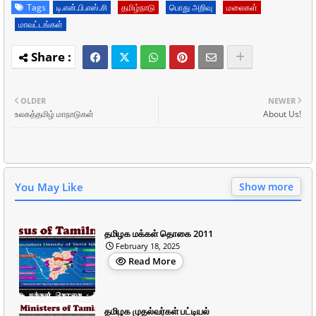
Tags
டி.என்.பி.எஸ்.சி
தமிழ்நாடு
பொது அறிவு
மலைகள்
மாவட்டங்கள்
OLDER
NEWER
உலகத்தமிழ் மாநாடுகள்
About Us!
You May Like
Show more
தமிழக மக்கள் தொகை 2011
February 18, 2025
Read More
தமிழக முதல்வர்கள் பட்டியல்