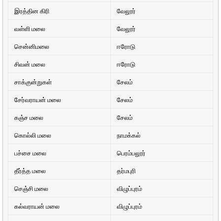
இரத்தின கிரி
வேலூர்
வள்ளி மலை
வேலூர்
சென்னிமலை
ஈரோடு
சிவன் மலை
ஈரோடு
சாக்குன்றுகள்
சேலம்
சேர்வராயன் மலை
சேலம்
கஞ்ச மலை
சேலம்
கொல்லி மலை
நாமக்கல்
பச்சை மலை
பெரம்பலூர்
தீர்த்த மலை
தர்மபுரி
செஞ்சி மலை
விழுப்புரம்
கல்வராயன் மலை
விழுப்புரம்