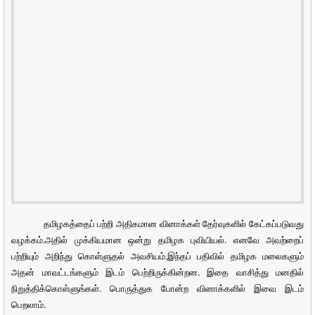
தமிழகத்தைப் பற்றி அதிகமான வினாக்கள் தேர்வுகளில் கேட்கப்படுவது
வழக்கம்.அதில் முக்கியமான ஒன்று தமிழக புவியியல். எனவே அவற்றைப்
பற்றியும் அறிந்து கொள்ளுதல் அவசியம்.இந்தப் பதிவில் தமிழக மலைகளும்
அதன் மாவட்டங்களும் இடம் பெற்றிருக்கின்றன. இதை வாசித்து மனதில்
நிறுத்திக்கொள்ளுங்கள். பொருத்துக போன்ற வினாக்களில் இவை இடம்
பெறலாம்.