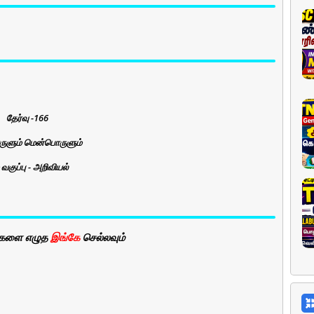
தேர்வு -166
ுளும் மென்பொருளும்
் வகுப்பு - அறிவியல்
வுகளை எழுத
இங்கே
செல்லவும்