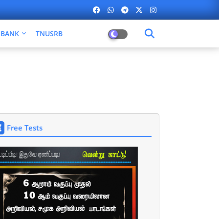
BANK
TNUSRB
Free Tests