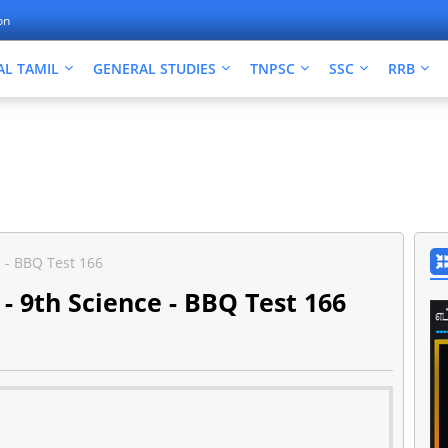
on
AL TAMIL
GENERAL STUDIES
TNPSC
SSC
RRB
 - BBQ Test 166
- 9th Science - BBQ Test 166