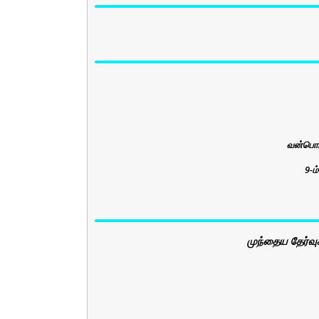
வன்பொர
9-ம
முந்தைய தேர்