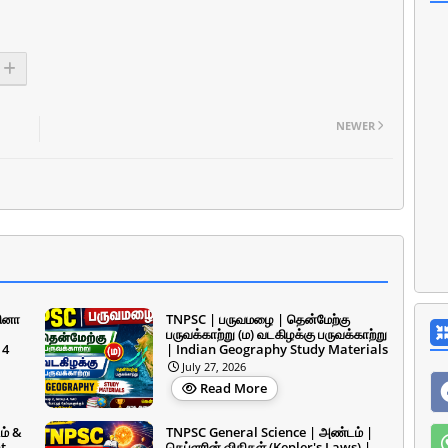
NEWER
வினா
TNPSC | பருவமழை | தென்மேற்கு
பருவக்காற்று (ம) வடகிழக்கு பருவக்காற்று
 4
| Indian Geography Study Materials
July 27, 2026
Read More
ம் &
TNPSC General Science | அண்டம் |
t
கெப்ளரின் விதிகள் (Kepler's Laws) |