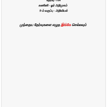
கணினி - ஓர் அறிமுகம்
9-ம் வகுப்பு - அறிவியல்
முந்தைய தேர்வுகளை எழுத
இங்கே
செல்லவும்